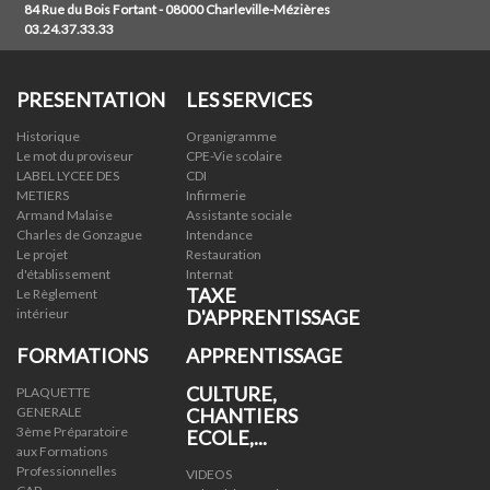
84 Rue du Bois Fortant - 08000 Charleville-Mézières
03.24.37.33.33
PRESENTATION
LES SERVICES
Historique
Organigramme
Le mot du proviseur
CPE-Vie scolaire
LABEL LYCEE DES
CDI
METIERS
Infirmerie
Armand Malaise
Assistante sociale
Charles de Gonzague
Intendance
Le projet
Restauration
d'établissement
Internat
TAXE
Le Règlement
intérieur
D'APPRENTISSAGE
FORMATIONS
APPRENTISSAGE
CULTURE,
PLAQUETTE
GENERALE
CHANTIERS
3ème Préparatoire
ECOLE,...
aux Formations
Professionnelles
VIDEOS